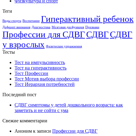
Физкультура и спорт
Теги
Гиперактивный ребенок
Виды спорта
Воспитание
Дефицит внимания
Диагностика
Мозговая дисфункция
Признаки
Профессии для СДВГ
СДВГ
СДВГ
у взрослых
Физические упражнения
Тесты
Тест на импульсивность
Тест на гиперактивность
Тест Профессии
Тест Мотив выбора профессии
Тест Иерархия потребностей
Последний пост
СДВГ симптомы у детей дошкольного возраста: как
заметить и не сойти с ума
Свежие комментарии
Аноним
к записи
Профессии для СДВГ