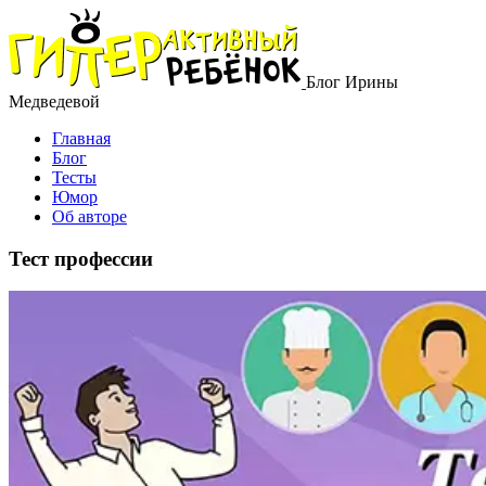
Блог Ирины
Медведевой
Главная
Блог
Тесты
Юмор
Об авторе
Тест профессии