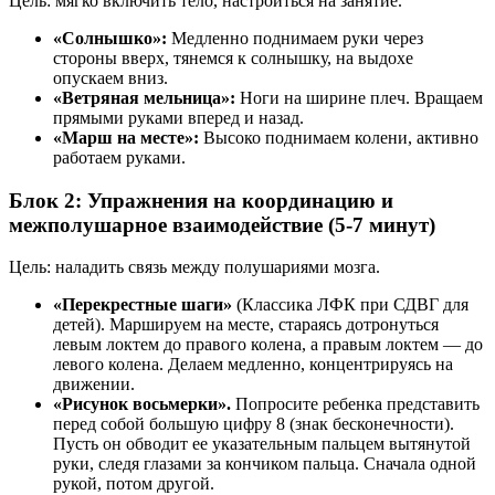
Цель: мягко включить тело, настроиться на занятие.
«Солнышко»:
Медленно поднимаем руки через
стороны вверх, тянемся к солнышку, на выдохе
опускаем вниз.
«Ветряная мельница»:
Ноги на ширине плеч. Вращаем
прямыми руками вперед и назад.
«Марш на месте»:
Высоко поднимаем колени, активно
работаем руками.
Блок 2: Упражнения на координацию и
межполушарное взаимодействие (5-7 минут)
Цель: наладить связь между полушариями мозга.
«Перекрестные шаги»
(Классика ЛФК при СДВГ для
детей). Маршируем на месте, стараясь дотронуться
левым локтем до правого колена, а правым локтем — до
левого колена. Делаем медленно, концентрируясь на
движении.
«Рисунок восьмерки».
Попросите ребенка представить
перед собой большую цифру 8 (знак бесконечности).
Пусть он обводит ее указательным пальцем вытянутой
руки, следя глазами за кончиком пальца. Сначала одной
рукой, потом другой.