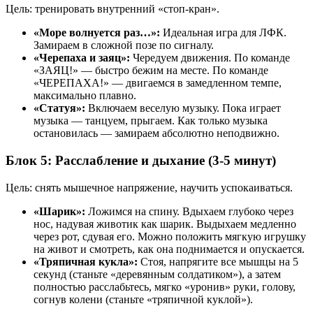
Цель: тренировать внутренний «стоп-кран».
«Море волнуется раз…»:
Идеальная игра для ЛФК.
Замираем в сложной позе по сигналу.
«Черепаха и заяц»:
Чередуем движения. По команде
«ЗАЯЦ!» — быстро бежим на месте. По команде
«ЧЕРЕПАХА!» — двигаемся в замедленном темпе,
максимально плавно.
«Статуя»:
Включаем веселую музыку. Пока играет
музыка — танцуем, прыгаем. Как только музыка
остановилась — замираем абсолютно неподвижно.
Блок 5: Расслабление и дыхание (3-5 минут)
Цель: снять мышечное напряжение, научить успокаиваться.
«Шарик»:
Ложимся на спину. Вдыхаем глубоко через
нос, надувая животик как шарик. Выдыхаем медленно
через рот, сдувая его. Можно положить мягкую игрушку
на живот и смотреть, как она поднимается и опускается.
«Тряпичная кукла»:
Стоя, напрягите все мышцы на 5
секунд (станьте «деревянным солдатиком»), а затем
полностью расслабьтесь, мягко «уронив» руки, голову,
согнув колени (станьте «тряпичной куклой»).