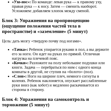
«Ухо-нос»:
По команде: левая рука — к правому уху,
правая рука — к носу. Затем — сменить наоборот.
Усложняем: добавляем хлопок между сменой.
Блок 3: Упражнения на проприоцепцию
(ощущение положения частей тела в
пространстве) и «заземление» (5 минут)
Цель: дать мозгу «твердую почву под ногами».
«Тачка»:
Ребенок упирается руками в пол, а вы держите
его за ноги. Он идет на руках по прямой. Отличная
нагрузка на плечевой пояс.
«Кочки»:
Разложите на полу небольшие подушки или
книги. Задача — перебраться по ним с одного конца
комнаты в другой, не ступив на «болото» (пол).
«Слон»:
Ноги на ширине плеч, немного согнуты в
коленях. Ребенок наклоняется, опускает расслабленные
руки вниз (как хобот) и медленно раскачивается из
стороны в сторону.
Блок 4: Упражнения на самоконтроль и
торможение (5 минут)