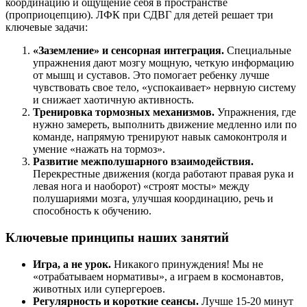
координацию и ощущение себя в пространстве
(проприоцепцию). ЛФК при СДВГ для детей решает три
ключевые задачи:
«Заземление» и сенсорная интеграция.
Специальные
упражнения дают мозгу мощную, четкую информацию
от мышц и суставов. Это помогает ребенку лучше
чувствовать свое тело, «успокаивает» нервную систему
и снижает хаотичную активность.
Тренировка тормозных механизмов.
Упражнения, где
нужно замереть, выполнить движение медленно или по
команде, напрямую тренируют навык самоконтроля и
умение «нажать на тормоз».
Развитие межполушарного взаимодействия.
Перекрестные движения (когда работают правая рука и
левая нога и наоборот) «строят мосты» между
полушариями мозга, улучшая координацию, речь и
способность к обучению.
Ключевые принципы наших занятий
Игра, а не урок.
Никакого принуждения! Мы не
«отрабатываем нормативы», а играем в космонавтов,
животных или супергероев.
Регулярность и короткие сеансы.
Лучше 15-20 минут