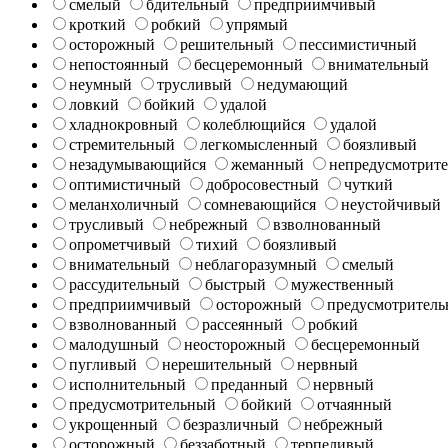
смелый
бдительный
предприимчивый
кроткий
робкий
упрямый
осторожный
решительный
пессимистичный
непостоянный
бесцеремонный
внимательный
неумный
трусливый
недумающий
ловкий
бойкий
удалой
хладнокровный
колеблющийся
удалой
стремительный
легкомысленный
боязливый
незадумывающийся
жеманный
непредусмотрит
оптимистичный
добросовестный
чуткий
меланхоличный
сомневающийся
неустойчивый
трусливый
небрежный
взволнованный
опрометчивый
тихий
боязливый
внимательный
неблагоразумный
смелый
рассудительный
быстрый
мужественный
предприимчивый
осторожный
предусмотрител
взволнованный
рассеянный
робкий
малодушный
неосторожный
бесцеремонный
пугливый
нерешительный
нервный
исполнительный
преданный
нервный
предусмотрительный
бойкий
отчаянный
укрощенный
безразличный
небрежный
осторожный
беззаботный
терпеливый