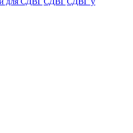
и для СДВГ
СДВГ
СДВГ у