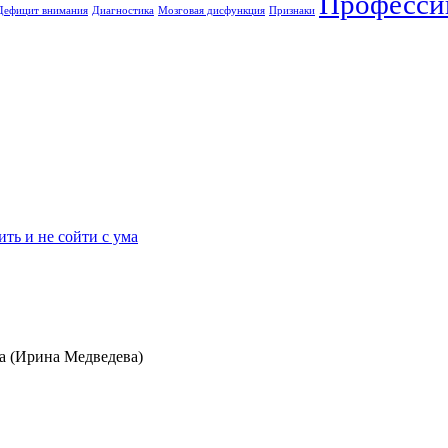
Професси
Дефицит внимания
Диагностика
Мозговая дисфункция
Признаки
ть и не сойти с ума
ра (Ирина Медведева)