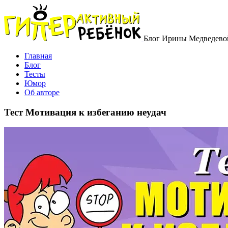
Блог Ирины Медведево
Главная
Блог
Тесты
Юмор
Об авторе
Тест Мотивация к избеганию неудач