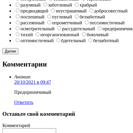
разумный
заботливый
храбрый
предвидящий
неустрашимый
добросовестный
поспешный
пугливый
беззаботный
рассеянный
опрометчивый
пессимистичный
осмотрительный
рассудительный
предприимчи
тихий
неорганизованный
боязливый
оптимистичный
бдительный
беззаботный
Комментарии
Аноним
:
20/10/2021 в 09:47
Предприимчивый
Ответить
Оставьте свой комментарий
Комментарий